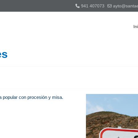
941 407073
ayto@santaeu
In
es
a popular con procesión y misa.