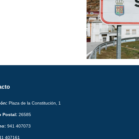
acto
ión:
Plaza de la Constitución, 1
 Postal:
26585
no:
941 407073
1 407161